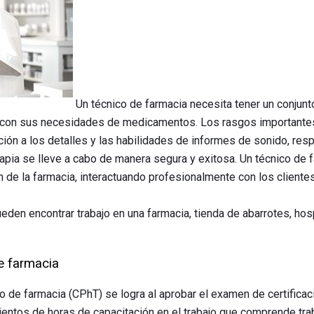
Un técnico de farmacia necesita tener un conjun
s con sus necesidades de medicamentos. Los rasgos importantes
ención a los detalles y las habilidades de informes de sonido, res
apia se lleve a cabo de manera segura y exitosa. Un técnico de f
n de la farmacia, interactuando profesionalmente con los cliente
den encontrar trabajo en una farmacia, tienda de abarrotes, hosp
e farmacia
o de farmacia (CPhT) se logra al aprobar el examen de certificac
ientos de horas de capacitación en el trabajo que comprende tra