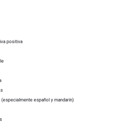
va positiva
le
a
as
 (especialmente español y mandarín)
s