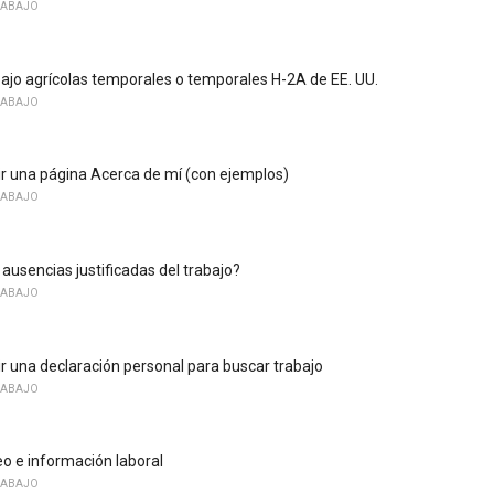
RABAJO
bajo agrícolas temporales o temporales H-2A de EE. UU.
RABAJO
r una página Acerca de mí (con ejemplos)
RABAJO
ausencias justificadas del trabajo?
RABAJO
r una declaración personal para buscar trabajo
RABAJO
 e información laboral
RABAJO