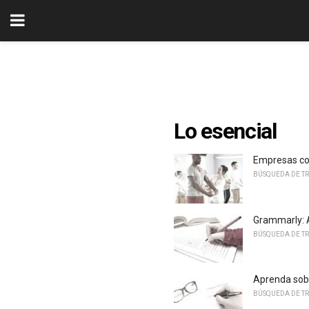
Lo esencial
Empresas con
BÚSQUEDA DE T
Grammarly: A
BÚSQUEDA DE T
Aprenda sob
BÚSQUEDA DE T